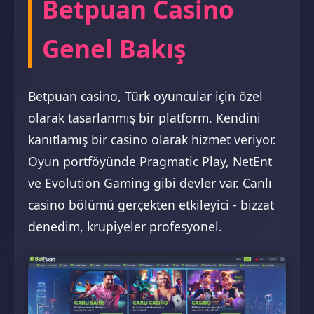
Betpuan Casino
Genel Bakış
Betpuan casino, Türk oyuncular için özel
olarak tasarlanmış bir platform. Kendini
kanıtlamış bir casino olarak hizmet veriyor.
Oyun portföyünde Pragmatic Play, NetEnt
ve Evolution Gaming gibi devler var. Canlı
casino bölümü gerçekten etkileyici - bizzat
denedim, krupiyeler profesyonel.