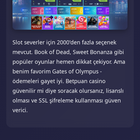
Slot severler için 2000'den fazla seçenek
mevcut. Book of Dead, Sweet Bonanza gibi
popüler oyunlar hemen dikkat çekiyor. Ama
benim favorim Gates of Olympus -
ödemeleri gayet iyi. Betpuan casino
güvenilir mi diye soracak olursanız, lisanslı
olması ve SSL şifreleme kullanması güven
verici.