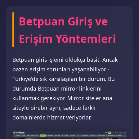
Betpuan Giriş ve
Erişim Yöntemleri
Betpuan giriş işlemi oldukça basit. Ancak
bazen erişim sorunları yaşanabiliyor -
Türkiye'de sık karşılaşılan bir durum. Bu
durumda Betpuan mirror linklerini
kullanmak gerekiyor. Mirror siteler ana
siteyle birebir aynı, sadece farklı
domainlerde hizmet veriyorlar.