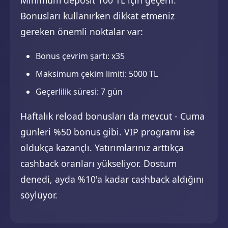
Minimum deposit 100 TL için geçerli.
Bonusları kullanırken dikkat etmeniz
gereken önemli noktalar var:
Bonus çevrim şartı: x35
Maksimum çekim limiti: 5000 TL
Geçerlilik süresi: 7 gün
Haftalık reload bonusları da mevcut - Cuma
günleri %50 bonus gibi. VIP programı ise
oldukça kazançlı. Yatırımlarınız arttıkça
cashback oranları yükseliyor. Dostum
denedi, ayda %10'a kadar cashback aldığını
söylüyor.